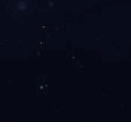
锐强体育提供的
小区活动中心
的
健身驿站
锐强体育参与的智能
健身中心
项目
除此之外，孔杰局长还对国家发改委体育总局联合印发的：
《“十四五”时期全民健身设施补短板工程实施方案》进行了解读