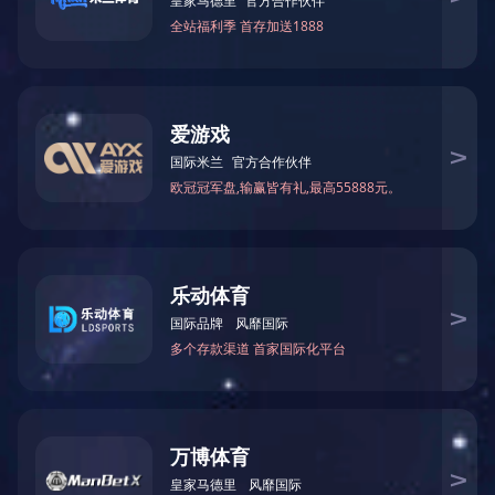
锐强体育
济南旗舰店—锐强康体商城
孔杰局长一行领导在锐强体育总经理王进华陪同下，对锐强康
体商城进行了实体考察，王进华对所经营的舒华智慧
体育公园
整