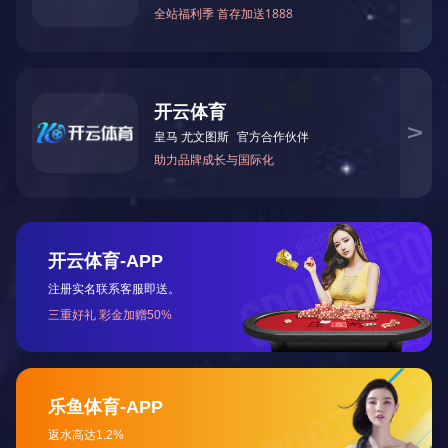
体解决方案、百姓
健身房解决方案
、竞技体适能解决方案三大专
业方案等情况进行了汇报，
并且带领
孔杰局长一行领导体验了国
内知名品牌
舒华体育
制造的家用、商用等智能
力量器械
，孔杰局
长亲自体验，对于舒华在智能化体验、大数据平台操控、颜值设
计化和工艺细节方面给予了高度评价。