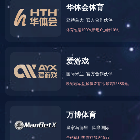
产品介绍
舒华
卧