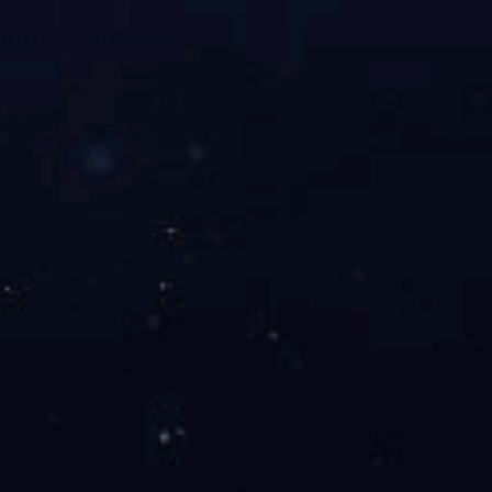
多功能攀爬器SH-G9600S
舒华划板训练器SH-R96
能攀爬器SH-G9600S主要锻炼心肺功
舒华划板训练器SH-R9600A主要锻
肉、手臂肌肉、胸部肌肉、上下肢的协
胸部肌肉，手臂肌肉、背部肌肉，可模
调性。
蛙泳、仰泳、划板运动。
爱游戏体育-爱游戏| 爱游戏官
公司业
方网站
锐强体育
身房健身
跑步机
质品牌的
爱游戏体育-爱游戏| 爱游戏官方网站
椭圆机
动感单车
力量器械
康体器材