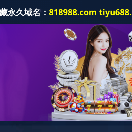
体育
解决方案
爱游戏体育-爱游戏| 爱游戏官方网站
体能训练
务的，一定要与专项竞技的特点相结合。选择或设计体能训练手段时应力求与专项技
官方网站
>
体能训练
> 正文
舒华卧姿推胸训练器SH-G7801